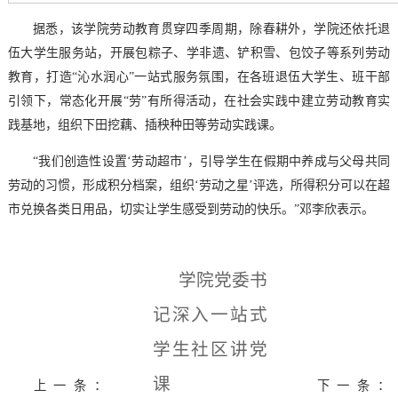
据悉，该学院劳动教育贯穿四季周期，除春耕外，学院还依托退
伍大学生服务站，开展包粽子、学非遗、铲积雪、包饺子等系列劳动
教育，打造“沁水润心”一站式服务氛围，在各班退伍大学生、班干部
引领下，常态化开展“劳”有所得活动，在社会实践中建立劳动教育实
践基地，组织下田挖藕、插秧种田等劳动实践课。
“我们创造性设置‘劳动超市’，引导学生在假期中养成与父母共同
劳动的习惯，形成积分档案，组织‘劳动之星’评选，所得积分可以在超
市兑换各类日用品，切实让学生感受到劳动的快乐。”邓李欣表示。
学院党委书
记深入一站式
学生社区讲党
课
上一条：
下一条：