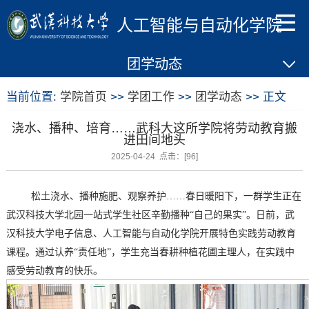
人工智能与自动化学院
团学动态
当前位置:
学院首页
>>
学团工作
>>
团学动态
>> 正文
浇水、播种、培育……武科大这所学院将劳动教育搬
进田间地头
2025-04-24 点击：[
96
]
松土浇水、播种施肥、观察养护
……
春日暖阳下，一群学生正在
武汉科技大学北园一站式学生社区辛勤播种“自己的果实”。日前，武
汉科技大学电子信息、人工智能与自动化学院开展特色实践劳动教育
课程。通过认养“责任地”，学生充当春耕种植花圃主理人，在实践中
感受劳动教育的快乐。