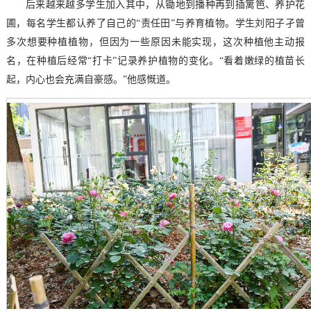
后来越来越多学生加入其中，从锄地到播种再到插篱笆、养护花
圃，每名学生都认养了自己的“责任田”与养育植物。学生刘阳子孑曾
多次想要种植植物，但因为一些原因未能实现，这次种植他主动报
名，在种植后经常“打卡”记录养护植物的变化。“看着嫩绿的植苗长
起，内心也会充满自豪感。”他感慨道。